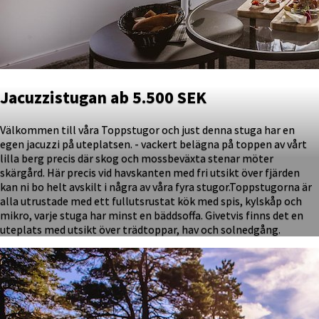
Jacuzzistugan ab 5.500 SEK
Välkommen till våra Toppstugor och just denna stuga har en
egen jacuzzi på uteplatsen. - vackert belägna på toppen av vårt
lilla berg precis där skog och mossbeväxta stenar möter
skärgård. Här precis vid havskanten med fri utsikt över fjärden
kan ni bo helt avskilt i några av våra fyra stugor.Toppstugorna är
alla utrustade med ett fullutsrustat kök med spis, kylskåp och
mikro, varje stuga har minst en bäddsoffa. Givetvis finns det en
uteplats med utsikt över trädtoppar, hav och solnedgång.