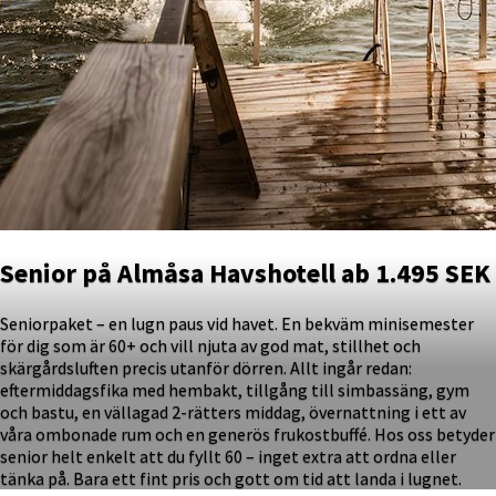
Senior på Almåsa Havshotell ab 1.495 SEK
Seniorpaket – en lugn paus vid havet. En bekväm minisemester
för dig som är 60+ och vill njuta av god mat, stillhet och
skärgårdsluften precis utanför dörren. Allt ingår redan:
eftermiddagsfika med hembakt, tillgång till simbassäng, gym
och bastu, en vällagad 2-rätters middag, övernattning i ett av
våra ombonade rum och en generös frukostbuffé. Hos oss betyder
senior helt enkelt att du fyllt 60 – inget extra att ordna eller
tänka på. Bara ett fint pris och gott om tid att landa i lugnet.