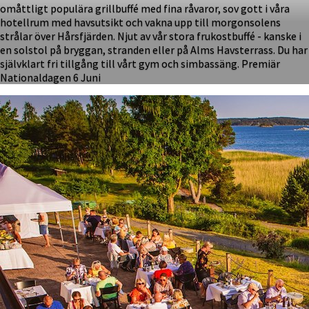
omåttligt populära grillbuffé med fina råvaror, sov gott i våra
hotellrum med havsutsikt och vakna upp till morgonsolens
strålar över Hårsfjärden. Njut av vår stora frukostbuffé - kanske i
en solstol på bryggan, stranden eller på Alms Havsterrass. Du har
självklart fri tillgång till vårt gym och simbassäng. Premiär
Nationaldagen 6 Juni